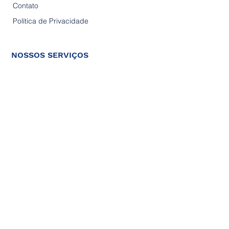
Contato
Política de Privacidade
NOSSOS SERVIÇOS
Afetivamente
ABA com Afeto
Consultoria Afetiva
Beabá dos Pais
Intervenção Psicopedagógica
Fonoaudiologia Afetiva
Psicomotricidade
Terapia Ocupacional
CONTATO