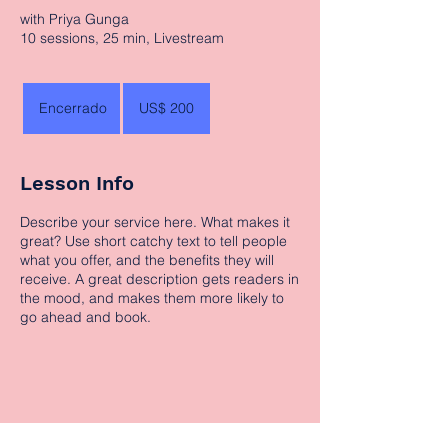
with Priya Gunga
200
Dólares
Encerrado
E
US$ 200
americanos
n
c
e
Lesson Info
r
r
Describe your service here. What makes it
a
great? Use short catchy text to tell people
d
what you offer, and the benefits they will
o
receive. A great description gets readers in
the mood, and makes them more likely to
go ahead and book.