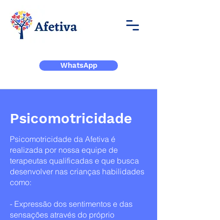
WhatsApp
Psicomotricidade
Psicomotricidade da Afetiva é
realizada por nossa equipe de
terapeutas qualificadas e que busca
desenvolver nas crianças habilidades
como:
- Expressão dos sentimentos e das
sensações através do próprio