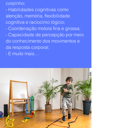
corpinho;
- Habilidades cognitivas como
atenção, memória, flexibilidade
cognitiva e raciocínio lógico;
- Coordenação motora fina e grossa;
- Capacidade de percepção por meio
do conhecimento dos movimentos e
da resposta corporal;
- E muito mais…