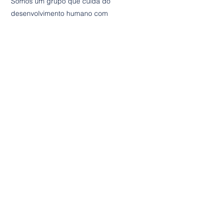
Somos um grupo que cuida do
desenvolvimento humano com
muito afeto, através da ciência
da análise do comportamento.
MENU
Home
Quem Somos
Contato
Política de Privacidade
NOSSOS SERVIÇOS
Afetivamente
ABA com Afeto
Consultoria Afetiva